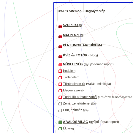
OWL's Sitemap - Bagolytérkép
SZUPER-Q8
MAI PENZUM
PENZUMOK ARCHÍVUMA
KVÍZ és FOTÓK (blog)
MŰVELTSÉG
(gyűjtő témacsoport)
Irodalom
Történelem
Történelmen túl
(vallás, mitológia)
Idegen szavak
Tudni illik a festészetből
(Festészet témacsoportban i
Zene, zenetörténet
(jön)
Film, színház
(jön)
A VALÓS VILÁG
(gyűjtő témacsoport)
Élővilág