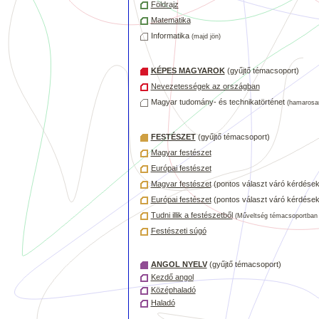
Földrajz
Matematika
Informatika
(majd jön)
KÉPES MAGYAROK
(gyűjtő témacsoport)
Nevezetességek az országban
Magyar tudomány- és technikatörténet
(hamarosan
FESTÉSZET
(gyűjtő témacsoport)
Magyar festészet
Európai festészet
Magyar festészet
(pontos választ váró kérdések
Európai festészet
(pontos választ váró kérdések
Tudni illik a festészetből
(Műveltség témacsoportban 
Festészeti súgó
ANGOL NYELV
(gyűjtő témacsoport)
Kezdő angol
Középhaladó
Haladó