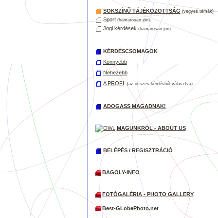
SOKSZÍNŰ TÁJÉKOZOTTSÁG
(vegyes témák)
Sport
(hamarosan jön)
Jogi kérdések
(hamarosan jön)
KÉRDÉSCSOMAGOK
Könnyebb
Nehezebb
A PROFI
(az összes kérdésből választva)
ADOGASS MAGADNAK!
MAGUNKRÓL - ABOUT US
BELÉPÉS / REGISZTRÁCIÓ
BAGOLY-INFO
FOTÓGALÉRIA - PHOTO GALLERY
Best-GLobePhoto.net