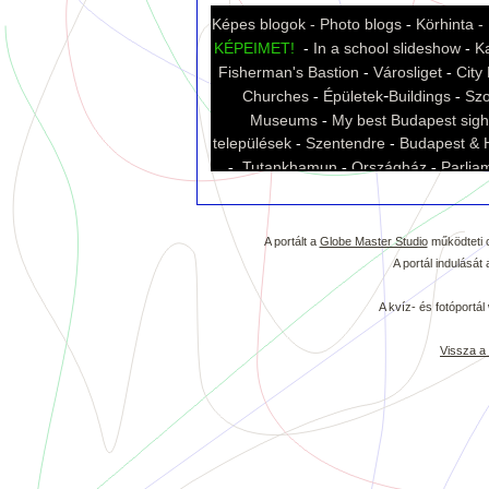
A portált a
Globe Master Studio
működteti c
A portál indulásá
A kvíz- és fotóportá
Vissza a