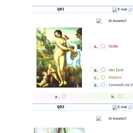
Q01
E-mail
Ki festette?
Giotto
A.
Van Eyck
B.
Rubens
C.
Leonardo da V
D.
a.
b.
Q02
E-mail
Ki festette?