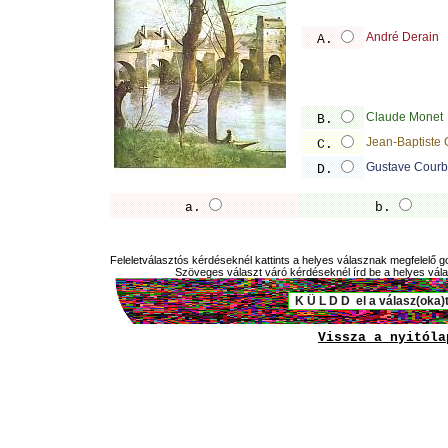
André Derain
A.
Claude Monet
B.
Jean-Baptiste 
C.
Gustave Courb
D.
a.
b.
Feleletválasztós kérdéseknél kattints a helyes válasznak megfelelő go
Szöveges választ váró kérdéseknél írd be a helyes válas
Vissza a nyitóla