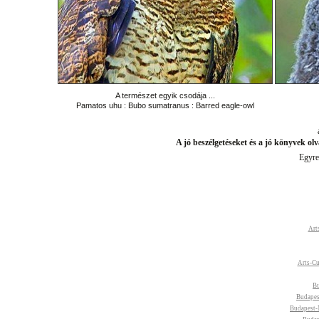
A természet egyik csodája ...
Pamatos uhu : Bubo sumatranus : Barred eagle-owl
a
A jó beszélgetéseket és a jó könyvek ol
Egyre 
Art
Arts-Cu
Bu
Budapes
Budapest-