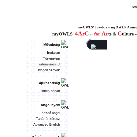
pe
myOWLS' Jukebox
–
myOWLS' Armou
4ArC
Ar
C
myOWLS'
for
ts
&
ulture 
:=
Műveltség
Irodalom
Történelem
Történelmen túl
Idegen szavak
Tájékozottság
Innen-onnan
Angol nyelv
Kezdő angol
Tanár úr kérdez
Advanced English