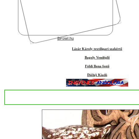
BP.owl.hu
Lázár Károly textilipari szakértő
Bagoly Vendéglő
Földi Ilona festő
Dióhéj Kiadó