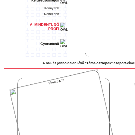
Kérdéscsomagok
Könnyebb
Nehezebb
A MINDENTUDÓ
PROFI
Gyorsmenü
A bal- és jobboldalon lévő "Téma-oszlopok" csoport-címei