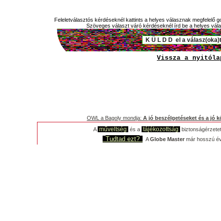
Feleletválasztós kérdéseknél kattints a helyes válasznak megfelelő go
Szöveges választ váró kérdéseknél írd be a helyes válas
Vissza a nyitóla