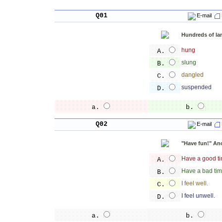
Q01
E-mail
Hundreds of lamp
hung
A.
slung
B.
dangled
C.
suspended
D.
a.
b.
Q02
E-mail
"Have fun!" Ano
Have a good ti
A.
Have a bad tim
B.
I feel well.
C.
I feel unwell.
D.
a.
b.